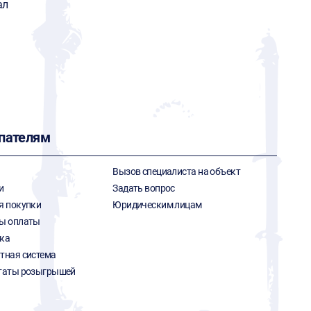
ал
пателям
Вызов специалиста на объект
и
Задать вопрос
я покупки
Юридическим лицам
ы оплаты
ка
тная система
таты розыгрышей