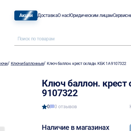
Акции
Доставка
О нас
Юридическим лицам
Сервисн
/
/
лючи
Ключи баллонные
Ключ баллон. крест складн. КБК 1А 9107322
Ключ баллон. крест 
9107322
0
0 отзывов
Наличие в магазинах