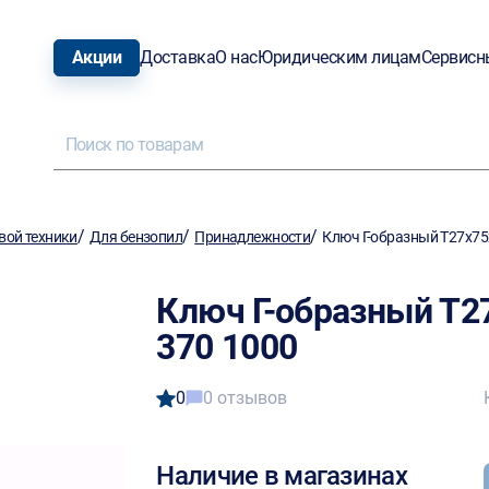
Акции
Доставка
О нас
Юридическим лицам
Сервисн
/
/
/
вой техники
Для бензопил
Принадлежности
Ключ Г-образный Т27х75
Ключ Г-образный Т2
370 1000
0
0 отзывов
Наличие в магазинах