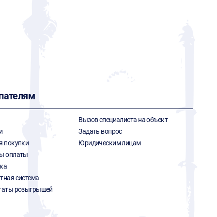
пателям
Вызов специалиста на объект
и
Задать вопрос
я покупки
Юридическим лицам
ы оплаты
ка
тная система
таты розыгрышей