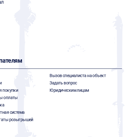
ал
пателям
Вызов специалиста на объект
и
Задать вопрос
я покупки
Юридическим лицам
ы оплаты
ка
тная система
таты розыгрышей