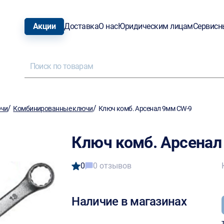
Акции
Доставка
О нас
Юридическим лицам
Сервисн
/
/
ючи
Комбинированные ключи
Ключ комб. Арсенал 9мм CW-9
Ключ комб. Арсенал
0
0 отзывов
Наличие в магазинах