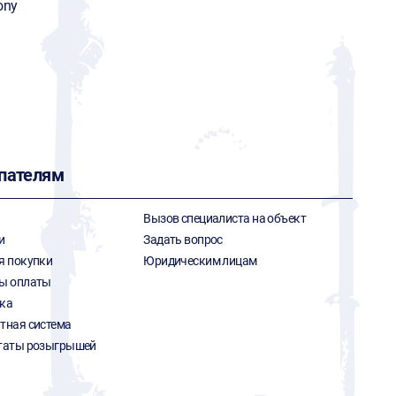
ony
пателям
Вызов специалиста на объект
и
Задать вопрос
я покупки
Юридическим лицам
ы оплаты
ка
тная система
таты розыгрышей