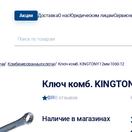
Акции
Доставка
О нас
Юридическим лицам
Сервисн
/
/
ючи
Комбинированные ключи
Ключ комб. KINGTONY 12мм 1060-12
Ключ комб. KINGTO
0
0 отзывов
Наличие в магазинах