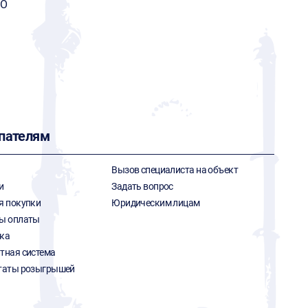
MO
пателям
Вызов специалиста на объект
и
Задать вопрос
я покупки
Юридическим лицам
ы оплаты
ка
тная система
таты розыгрышей