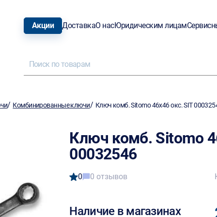
Акции
Доставка
О нас
Юридическим лицам
Сервисн
/
/
ючи
Комбинированные ключи
Ключ комб. Sitomo 46х46 окс. SIT 000325
Ключ комб. Sitomo 4
00032546
0
0 отзывов
Наличие в магазинах