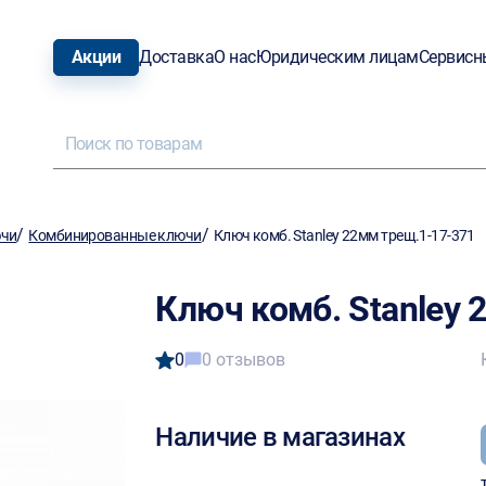
Акции
Доставка
О нас
Юридическим лицам
Сервисн
/
/
ючи
Комбинированные ключи
Ключ комб. Stanley 22мм трещ.1-17-371
Ключ комб. Stanley 
0
0 отзывов
Наличие в магазинах