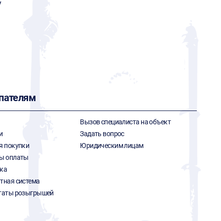
y
пателям
Вызов специалиста на объект
и
Задать вопрос
я покупки
Юридическим лицам
ы оплаты
ка
тная система
таты розыгрышей