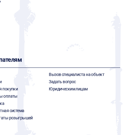
y
пателям
Вызов специалиста на объект
и
Задать вопрос
я покупки
Юридическим лицам
ы оплаты
ка
тная система
таты розыгрышей