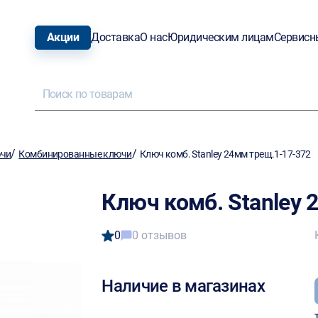
Акции
Доставка
О нас
Юридическим лицам
Сервисн
/
/
ючи
Комбинированные ключи
Ключ комб. Stanley 24мм трещ.1-17-372
Ключ комб. Stanley 
0
0 отзывов
Наличие в магазинах