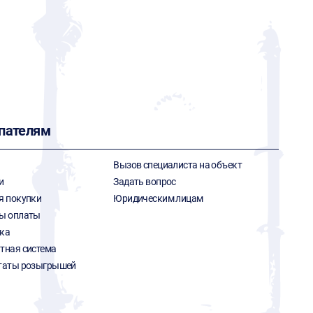
пателям
Вызов специалиста на объект
и
Задать вопрос
я покупки
Юридическим лицам
ы оплаты
ка
тная система
таты розыгрышей