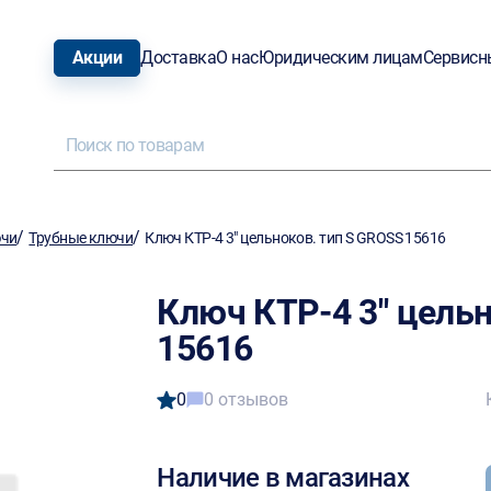
Акции
Доставка
О нас
Юридическим лицам
Сервисн
/
/
ючи
Трубные ключи
Ключ КТР-4 3" цельноков. тип S GROSS 15616
Ключ КТР-4 3" цельн
15616
0
0 отзывов
Наличие в магазинах