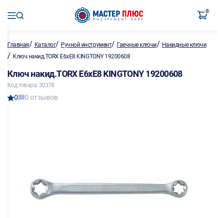
0
/
/
/
/
Главная
Каталог
Ручной инструмент
Гаечные ключи
Накидные ключи
/
Ключ накид.TORX Е6хE8 KINGTONY 19200608
Ключ накид.TORX Е6хE8 KINGTONY 19200608
Код товара: 30378
0
0 отзывов