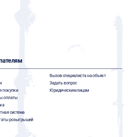
пателям
Вызов специалиста на объект
и
Задать вопрос
я покупки
Юридическим лицам
ы оплаты
ка
тная система
таты розыгрышей