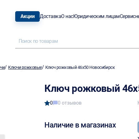
Акции
Доставка
О нас
Юридическим лицам
Сервисн
/
/
ючи
Ключи рожковые
Ключ рожковый 46х50 Новосибирск
Ключ рожковый 46х
0
0 отзывов
Наличие в магазинах