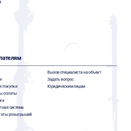
я
пателям
Вызов специалиста на объект
и
Задать вопрос
я покупки
Юридическим лицам
ы оплаты
ка
тная система
таты розыгрышей