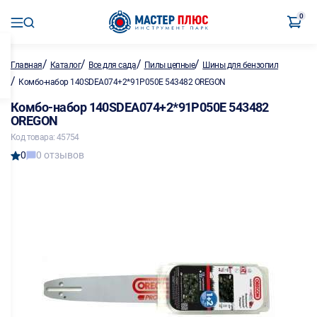
0
/
/
/
/
Главная
Каталог
Все для сада
Пилы цепные
Шины для бензопил
/
Комбо-набор 140SDEA074+2*91P050E 543482 OREGON
Комбо-набор 140SDEA074+2*91P050E 543482
OREGON
Код товара: 45754
0
0 отзывов