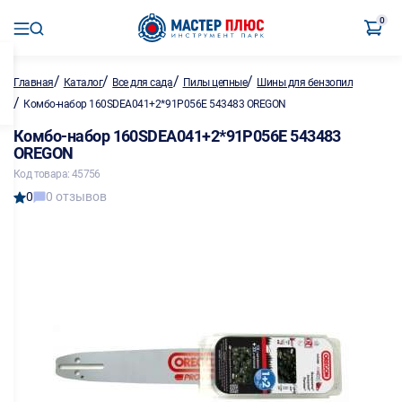
0
/
/
/
/
Главная
Каталог
Все для сада
Пилы цепные
Шины для бензопил
/
Комбо-набор 160SDEA041+2*91P056E 543483 OREGON
Комбо-набор 160SDEA041+2*91P056E 543483
OREGON
Код товара: 45756
0
0 отзывов