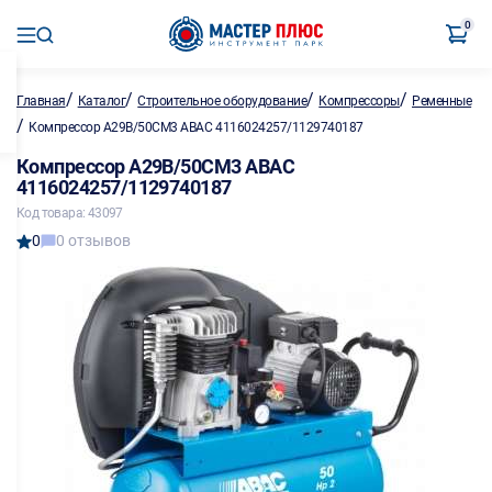
0
/
/
/
/
Главная
Каталог
Строительное оборудование
Компрессоры
Ременные
/
Компрессор A29B/50CM3 ABAC 4116024257/1129740187
Компрессор A29B/50CM3 ABAC
4116024257/1129740187
Код товара: 43097
0
0 отзывов