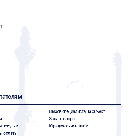
G
т
пателям
Вызов специалиста на объект
и
Задать вопрос
я покупки
Юридическим лицам
ы оплаты