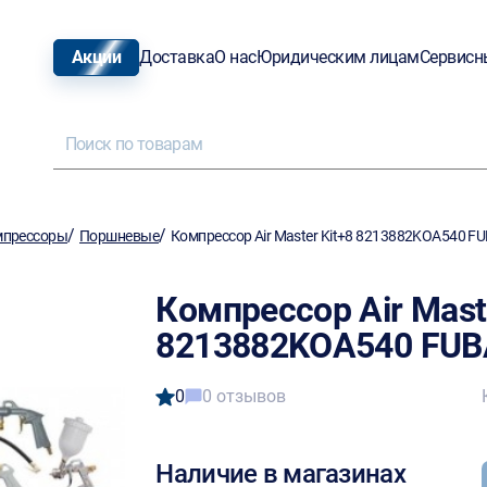
Акции
Доставка
О нас
Юридическим лицам
Сервисн
/
/
мпрессоры
Поршневые
Компрессор Air Master Kit+8 8213882KOA540 F
Компрессор Air Maste
8213882KOA540 FU
0
0 отзывов
Наличие в магазинах