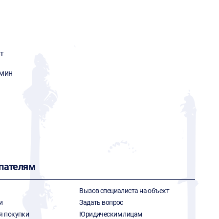
т
/мин
пателям
Вызов специалиста на объект
и
Задать вопрос
я покупки
Юридическим лицам