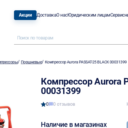
Акции
Доставка
О нас
Юридическим лицам
Сервисн
/
/
мпрессоры
Поршневые
Компрессор Aurora PASSAT-25 BLACK 00031399
Компрессор Aurora 
00031399
0
0 отзывов
Наличие в магазинах