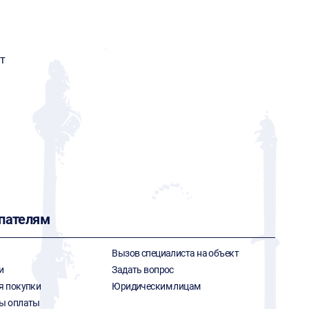
G
т
пателям
Вызов специалиста на объект
и
Задать вопрос
я покупки
Юридическим лицам
ы оплаты