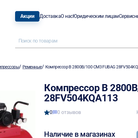
Акции
Доставка
О нас
Юридическим лицам
Сервисн
/
/
мпрессоры
Ременные
Компрессор B 2800B/100 CM3 FUBAG 28FV504K
Компрессор B 2800
28FV504KQA113
0
0 отзывов
Наличие в магазинах