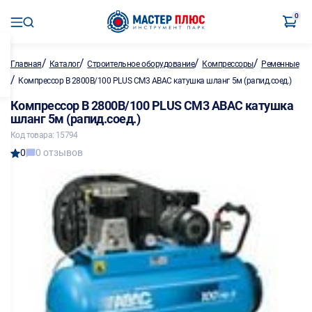
0
/
/
/
/
Главная
Каталог
Строительное оборудование
Компрессоры
Ременные
/
Компрессор B 2800B/100 PLUS СМ3 ABAC катушка шланг 5м (рапид.соед.)
Компрессор B 2800B/100 PLUS СМ3 ABAC катушка
шланг 5м (рапид.соед.)
Код товара: 15794
0
0 отзывов