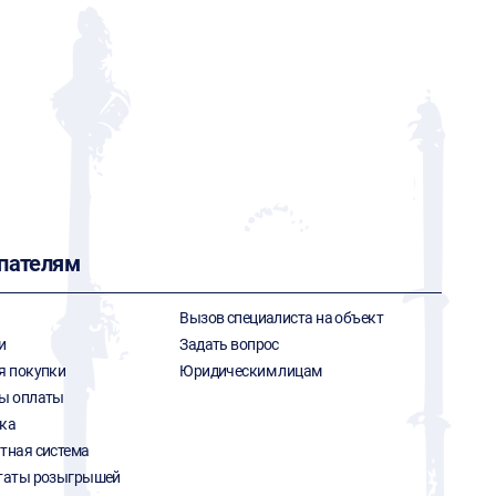
пателям
Вызов специалиста на объект
и
Задать вопрос
я покупки
Юридическим лицам
ы оплаты
ка
тная система
таты розыгрышей