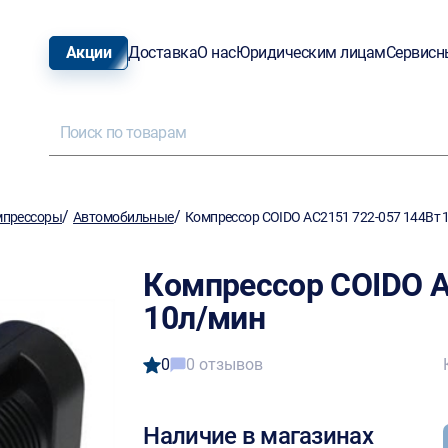
Акции
Доставка
О нас
Юридическим лицам
Сервисн
/
/
мпрессоры
Автомобильные
Компрессор COIDO AC2151 722-057 144Вт 
Компрессор COIDO A
10л/мин
0
0 отзывов
Наличие в магазинах