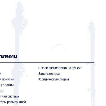
пателям
Вызов специалиста на объект
и
Задать вопрос
я покупки
Юридическим лицам
ы оплаты
ка
тная система
таты розыгрышей