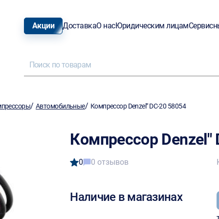
Акции
Доставка
О нас
Юридическим лицам
Сервисн
/
/
мпрессоры
Автомобильные
Компрессор Denzel" DC-20 58054
Компрессор Denzel" 
0
0 отзывов
Наличие в магазинах