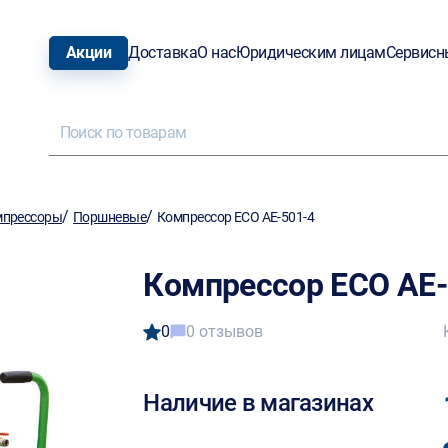
Акции
Доставка
О нас
Юридическим лицам
Сервисн
/
/
мпрессоры
Поршневые
Компрессор ECO AE-501-4
Компрессор ECO AE-
0
0 отзывов
Наличие в магазинах