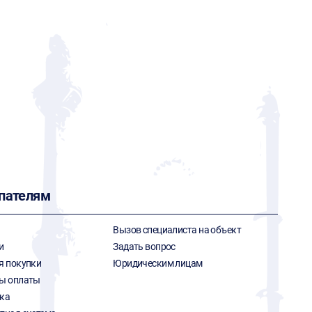
пателям
Вызов специалиста на объект
и
Задать вопрос
я покупки
Юридическим лицам
ы оплаты
ка