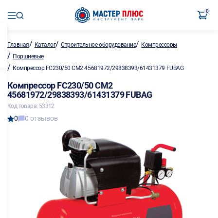
0
/
/
/
Главная
Каталог
Строительное оборудование
Компрессоры
/
Поршневые
/
Компрессор FC230/50 СM2 45681972/29838393/61431379 FUBAG
Компрессор FC230/50 СM2
45681972/29838393/61431379 FUBAG
Код товара: 53312
0
0 отзывов