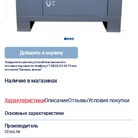
1
2
3
4
Добавить в корзину
Товара нет в наличии, уточняйте возможность
поставки под заказ по телефону
+7 (3822) 52-34-73
или
по кнопке "Заказать звонок"
Наличие в магазинах
Характеристики
Описание
Отзывы
Условия покупки
Основные характеристики
Производитель
Cross Air