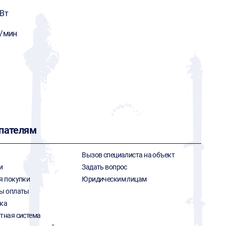
 Вт
л/мин
пателям
Вызов специалиста на объект
и
Задать вопрос
я покупки
Юридическим лицам
ы оплаты
ка
тная система