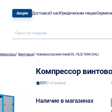
Акции
Доставка
О нас
Юридическим лицам
Сервисн
/
/
мпрессоры
Винтовые
Компрессор винтовой DL-18,5/10RA DALI
Компрессор винтово
0
0 отзывов
Наличие в магазинах