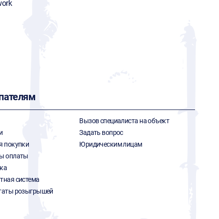
ork
пателям
Вызов специалиста на объект
и
Задать вопрос
я покупки
Юридическим лицам
ы оплаты
ка
тная система
таты розыгрышей