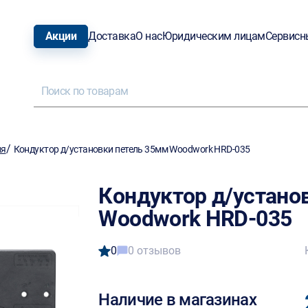
Акции
Доставка
О нас
Юридическим лицам
Сервисн
/
ия
Кондуктор д/установки петель 35мм Woodwork HRD-035
Кондуктор д/устано
Woodwork HRD-035
0
0 отзывов
Наличие в магазинах