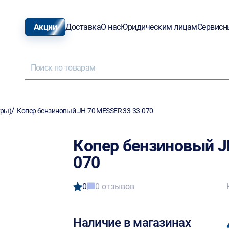
Акции
Доставка
О нас
Юридическим лицам
Сервисн
/
уры)
Копер бензиновый JH-70 MESSER 33-33-070
Копер бензиновый J
070
0
0 отзывов
Наличие в магазинах