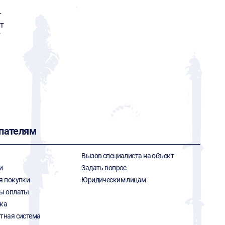
r
т
г
пателям
Вызов специалиста на объект
и
Задать вопрос
я покупки
Юридическим лицам
ы оплаты
ка
тная система