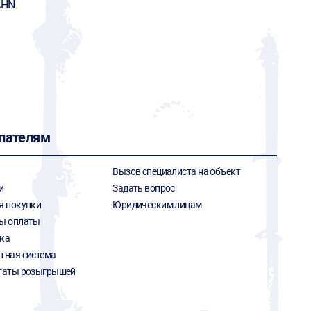
AHN
пателям
Вызов специалиста на объект
и
Задать вопрос
я покупки
Юридическим лицам
ы оплаты
ка
тная система
таты розыгрышей