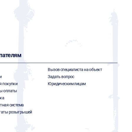
пателям
Вызов специалиста на объект
и
Задать вопрос
я покупки
Юридическим лицам
ы оплаты
ка
тная система
таты розыгрышей