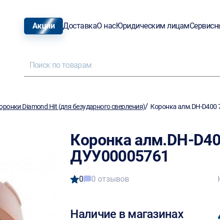
Акции
Доставка
О нас
Юридическим лицам
Сервисн
/
ронки Diamond Hit (для безударного сверления)
Коронка алм.DH-D400 
Коронка алм.DH-D40
ДУУ00005761
0
0 отзывов
Наличие в магазинах