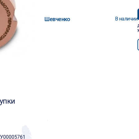
Шевченко
В наличии
упки
УУ00005761