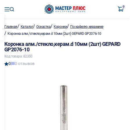
0
/
/
/
/
Главная
Каталог
Оснастка
Коронки
По кафелю, керамике
/
Коронка алм./стекло,керам.d 10мм (2шт) GEPARD GP2076-10
Коронка алм./стекло,керам.d 10мм (2шт) GEPARD
GP2076-10
Код товара: 82350
0
0 отзывов