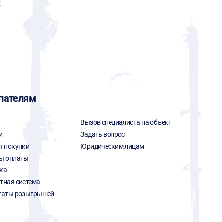
x
пателям
Вызов специалиста на объект
и
Задать вопрос
я покупки
Юридическим лицам
ы оплаты
ка
тная система
таты розыгрышей