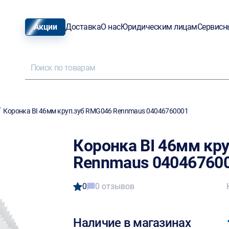
Акции
Доставка
О нас
Юридическим лицам
Сервисн
/
Коронка BI 46мм круп.зуб RMG046 Rennmaus 04046760001
Коронка BI 46мм кр
Rennmaus 04046760
0
0 отзывов
Наличие в магазинах