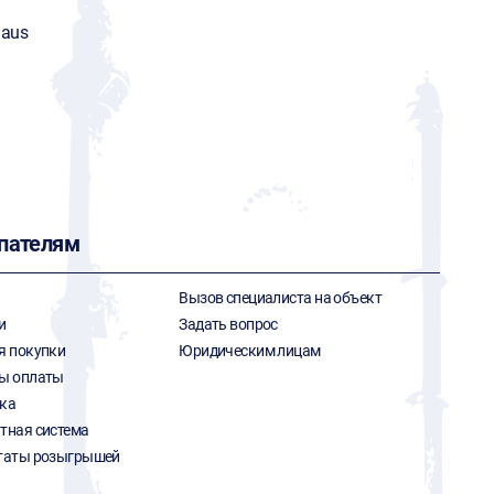
aus
пателям
Вызов специалиста на объект
и
Задать вопрос
я покупки
Юридическим лицам
ы оплаты
ка
тная система
таты розыгрышей