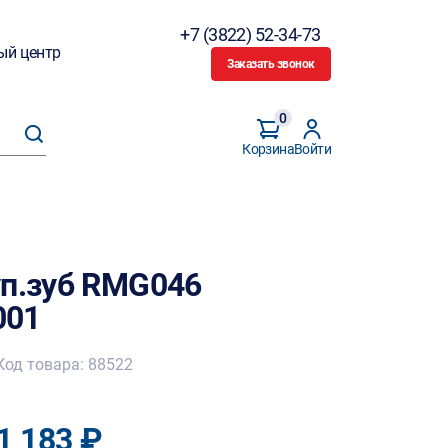
+7 (3822) 52-34-73
ый центр
Заказать звонок
0
Корзина
Войти
уп.зуб RMG046
001
Код товара: 88522
1 183 ₽