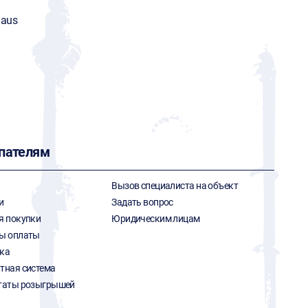
aus
пателям
Вызов специалиста на объект
и
Задать вопрос
я покупки
Юридическим лицам
ы оплаты
ка
тная система
таты розыгрышей