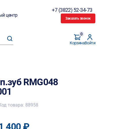
+7 (3822) 52-34-73
ый центр
Заказать звонок
0
Корзина
Войти
уп.зуб RMG048
001
Код товара: 88958
1 400 ₽