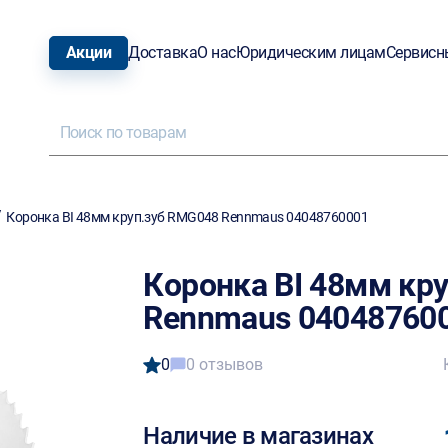
Акции
Доставка
О нас
Юридическим лицам
Сервисн
/
Коронка BI 48мм круп.зуб RMG048 Rennmaus 04048760001
Коронка BI 48мм кр
Rennmaus 04048760
0
0 отзывов
Наличие в магазинах