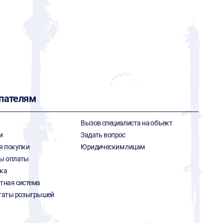
пателям
Вызов специалиста на объект
и
Задать вопрос
я покупки
Юридическим лицам
ы оплаты
ка
тная система
таты розыгрышей