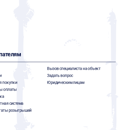
пателям
Вызов специалиста на объект
и
Задать вопрос
я покупки
Юридическим лицам
ы оплаты
ка
тная система
таты розыгрышей