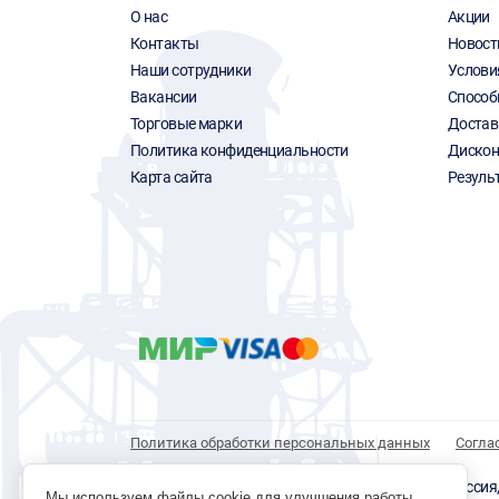
О нас
Акции
Контакты
Новост
Наши сотрудники
Услови
Вакансии
Способ
Торговые марки
Достав
Политика конфиденциальности
Дискон
Карта сайта
Резуль
Политика обработки персональных данных
Согла
© 1996 - 2026 инструмент парк «Мастер Плюс» Россия, г.
Мы используем файлы cookie для улучшения работы