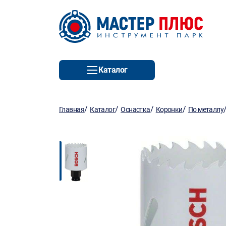
Каталог
/
/
/
/
Главная
Каталог
Оснастка
Коронки
По металлу