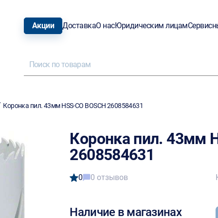
Акции
Доставка
О нас
Юридическим лицам
Сервисн
/
Коронка пил. 43мм HSS-CO BOSCH 2608584631
Коронка пил. 43мм
2608584631
0
0 отзывов
Наличие в магазинах