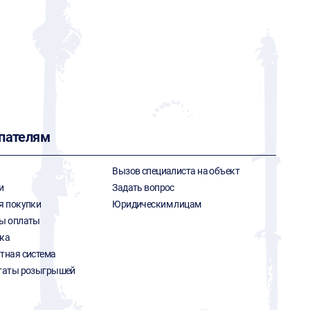
пателям
Вызов специалиста на объект
и
Задать вопрос
я покупки
Юридическим лицам
ы оплаты
ка
тная система
таты розыгрышей