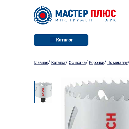
Каталог
/
/
/
/
Главная
Каталог
Оснастка
Коронки
По металлу