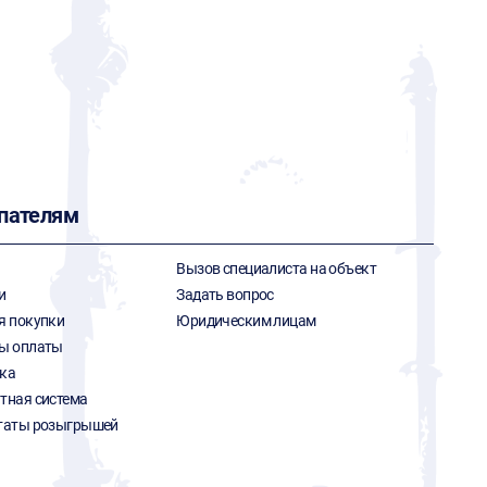
пателям
Вызов специалиста на объект
и
Задать вопрос
я покупки
Юридическим лицам
ы оплаты
ка
тная система
таты розыгрышей