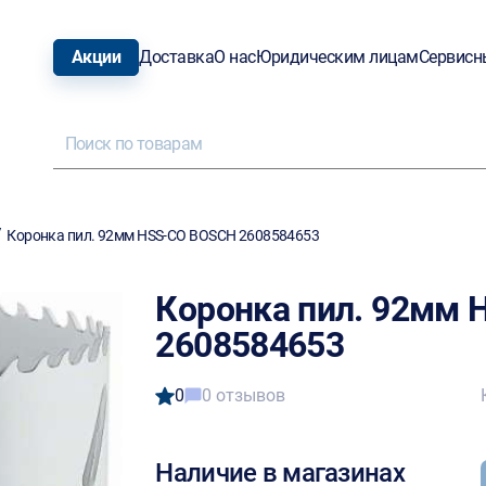
Акции
Доставка
О нас
Юридическим лицам
Сервисн
/
Коронка пил. 92мм HSS-CO BOSCH 2608584653
Коронка пил. 92мм
2608584653
0
0 отзывов
Наличие в магазинах