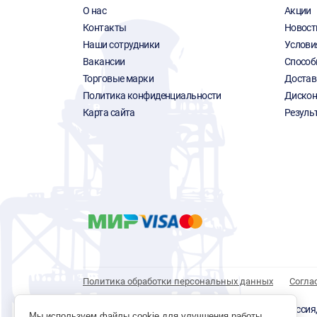
О нас
Акции
Контакты
Новост
Наши сотрудники
Услови
Вакансии
Способ
Торговые марки
Достав
Политика конфиденциальности
Дискон
Карта сайта
Резуль
Политика обработки персональных данных
Согла
© 1996 - 2026 инструмент парк «Мастер Плюс» Россия, г.
Мы используем файлы cookie для улучшения работы