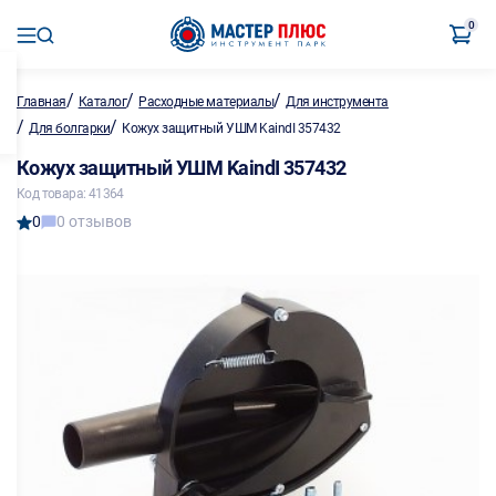
0
/
/
/
Главная
Каталог
Расходные материалы
Для инструмента
/
/
Для болгарки
Кожух защитный УШМ KaindI 357432
Кожух защитный УШМ KaindI 357432
Код товара: 41364
0
0 отзывов