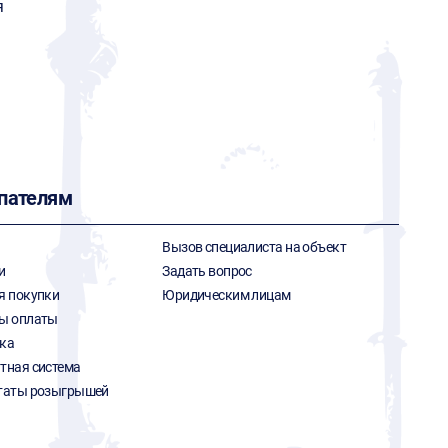
я
пателям
Вызов специалиста на объект
и
Задать вопрос
я покупки
Юридическим лицам
ы оплаты
ка
тная система
таты розыгрышей