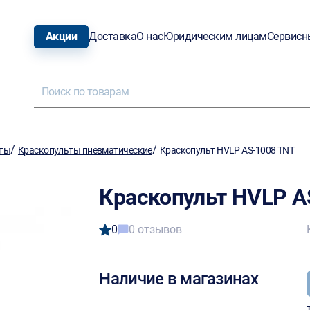
Акции
Доставка
О нас
Юридическим лицам
Сервисн
/
/
ты
Краскопульты пневматические
Краскопульт HVLP AS-1008 TNT
Краскопульт HVLP A
0
0 отзывов
Наличие в магазинах