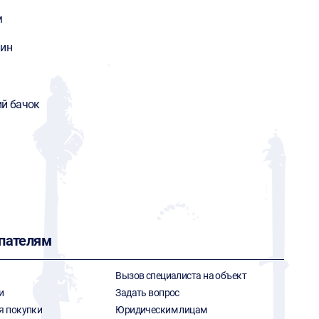
м
мин
ий бачок
пателям
Вызов специалиста на объект
и
Задать вопрос
я покупки
Юридическим лицам