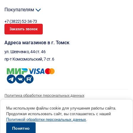
Покупателям
+7 (3822) 52-34-73
Заказать звонок
Адреса магазинов в г. Томск
ул. Шевченко, 44 ст. 46
пр-т Комсомольский, 7 ст. 6
Политика обработки персональных данных
Согласие на обработку персональных данных
Согласие на получение рассылки
Мы используем файлы cookie для улучшения работы сайта.
Продолжая использовать сайт, вы соглашаетесь с нашей
© 1996 - 2026 инструмент парк «Мастер Плюс» Россия, г. Томск, ул. Шевченко, 44 ст. 46, (3822) 52-34-
Политикой обработки персональных данных
.
73 okp@masterplus.tomsk.ru ИП Брусницын Д.Н. ИНН 701700002741
Разработано в Sibcode.team
Понятно