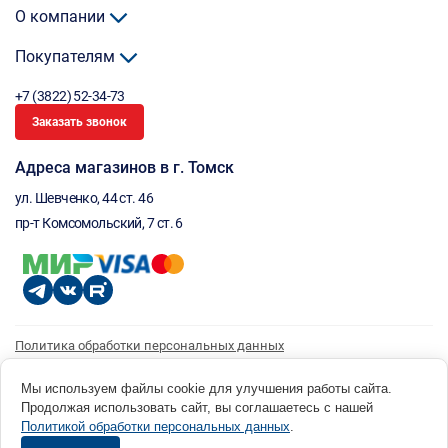
О компании
Покупателям
+7 (3822) 52-34-73
Заказать звонок
Адреса магазинов в г. Томск
ул. Шевченко, 44 ст. 46
пр-т Комсомольский, 7 ст. 6
Политика обработки персональных данных
Согласие на обработку персональных данных
Согласие на получение рассылки
Мы используем файлы cookie для улучшения работы сайта.
Продолжая использовать сайт, вы соглашаетесь с нашей
© 1996 - 2026 инструмент парк «Мастер Плюс» Россия, г. Томск, ул. Шевченко, 44 ст. 46, (3822) 52-34-
Политикой обработки персональных данных
.
73 okp@masterplus.tomsk.ru ИП Брусницын Д.Н. ИНН 701700002741
Разработано в Sibcode.team