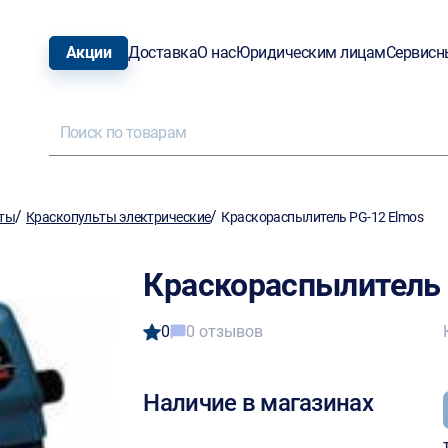
Акции
Доставка
О нас
Юридическим лицам
Сервисн
/
/
ты
Краскопульты электрические
Краскораспылитель PG-12 Elmos
Краскораспылитель 
0
0 отзывов
Наличие в магазинах