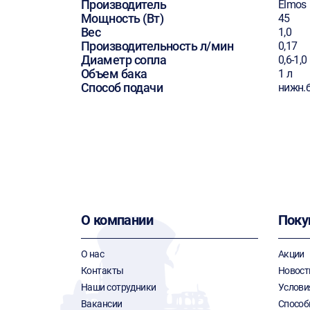
Производитель
Elmos
Мощность (Вт)
45
Вес
1,0
Производительность л/мин
0,17
Диаметр сопла
0,6-1,0
Объем бака
1 л
Способ подачи
нижн.
О компании
Поку
О нас
Акции
Контакты
Новост
Наши сотрудники
Услови
Вакансии
Способ