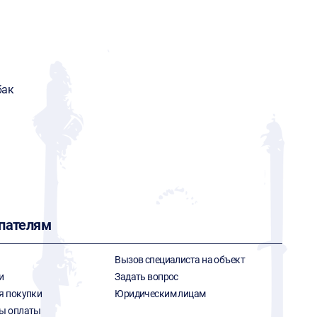
бак
пателям
Вызов специалиста на объект
и
Задать вопрос
я покупки
Юридическим лицам
ы оплаты