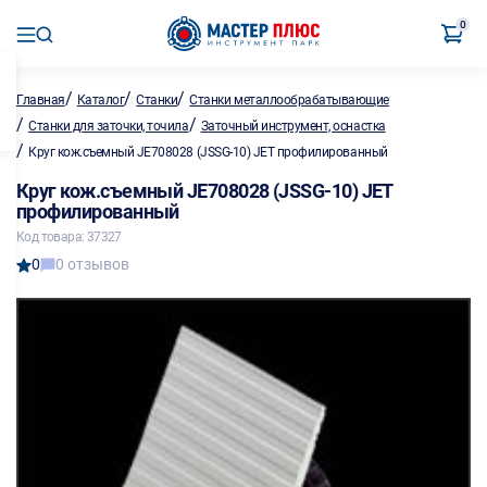
0
/
/
/
Главная
Каталог
Станки
Станки металлообрабатывающие
/
/
Станки для заточки, точила
Заточный инструмент, оснастка
/
Круг кож.съемный JE708028 (JSSG-10) JET профилированный
Круг кож.съемный JE708028 (JSSG-10) JET
профилированный
Код товара: 37327
0
0 отзывов