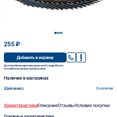
1
2
3
4
255 ₽
Добавить в корзину
Доступна беспроцентная рассрочка 0%, подробности
уточняйте на кассах в торговых залах.
Наличие в магазинах
Шевченко
В наличии
Характеристики
Описание
Отзывы
Условия покупки
Основные характеристики