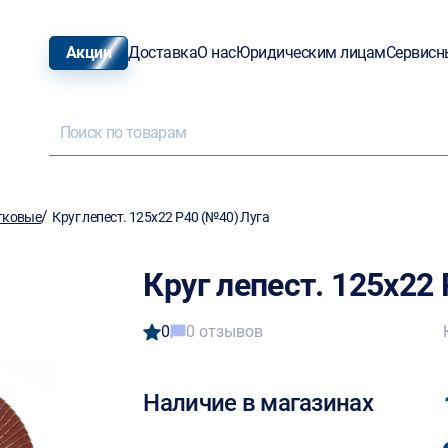
Акции
Доставка
О нас
Юридическим лицам
Сервисн
/
тковые
Круг лепест. 125х22 Р40 (№40) Луга
Круг лепест. 125х22
0
0 отзывов
Наличие в магазинах