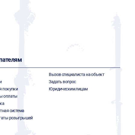
пателям
Вызов специалиста на объект
и
Задать вопрос
я покупки
Юридическим лицам
ы оплаты
ка
тная система
таты розыгрышей