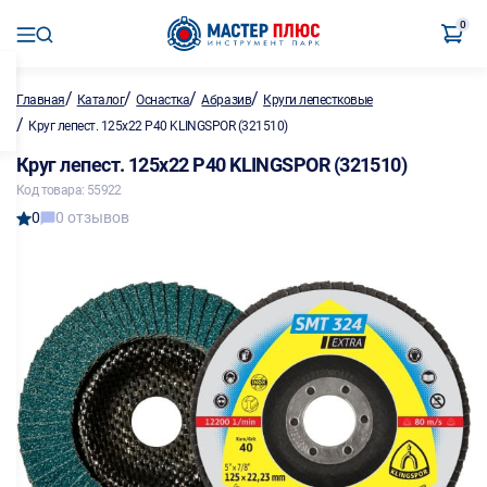
0
/
/
/
/
Главная
Каталог
Оснастка
Абразив
Круги лепестковые
/
Круг лепест. 125х22 Р40 KLINGSPOR (321510)
Круг лепест. 125х22 Р40 KLINGSPOR (321510)
Код товара: 55922
0
0 отзывов