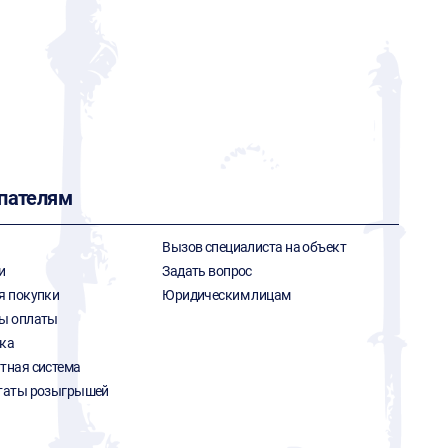
пателям
Вызов специалиста на объект
и
Задать вопрос
я покупки
Юридическим лицам
ы оплаты
ка
тная система
таты розыгрышей