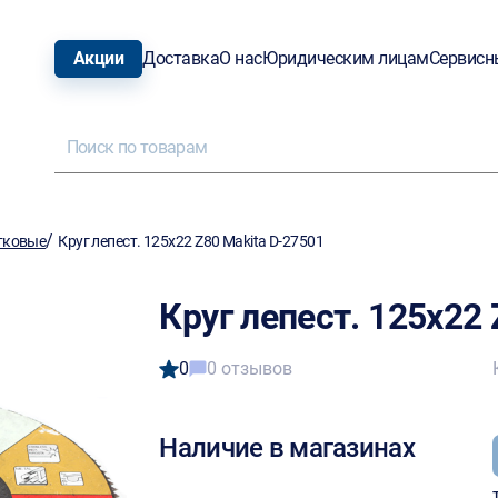
Акции
Доставка
О нас
Юридическим лицам
Сервисн
/
тковые
Круг лепест. 125х22 Z80 Makita D-27501
Круг лепест. 125х22 
0
0 отзывов
Наличие в магазинах