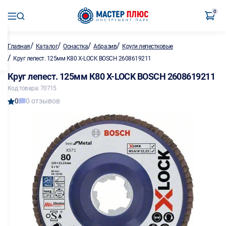
0
/
/
/
/
Главная
Каталог
Оснастка
Абразив
Круги лепестковые
/
Круг лепест. 125мм К80 X-LOCK BOSCH 2608619211
Круг лепест. 125мм К80 X-LOCK BOSCH 2608619211
Код товара: 70715
0
0 отзывов